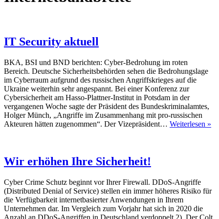
IT Security aktuell
BKA, BSI und BND berichten: Cyber-Bedrohung im roten
Bereich. Deutsche Sicherheitsbehörden sehen die Bedrohungslage
im Cyberraum aufgrund des russischen Angriffskrieges auf die
Ukraine weiterhin sehr angespannt. Bei einer Konferenz zur
Cybersicherheit am Hasso-Plattner-Institut in Potsdam in der
vergangenen Woche sagte der Präsident des Bundeskriminalamtes,
Holger Münch, „Angriffe im Zusammenhang mit pro-russischen
IT
Akteuren hätten zugenommen“. Der Vizepräsident…
Weiterlesen »
Se
ak
Wir erhöhen Ihre Sicherheit!
Cyber Crime Schutz beginnt vor Ihrer Firewall. DDoS-Angriffe
(Distributed Denial of Service) stellen ein immer höheres Risiko für
die Verfügbarkeit internetbasierter Anwendungen in Ihrem
Unternehmen dar. Im Vergleich zum Vorjahr hat sich in 2020 die
Anzahl an DDoS-Angriffen in Deutschland verdoppelt 2). Der Colt